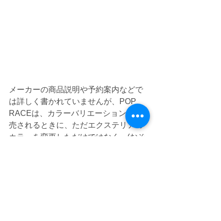
メーカーの商品説明や予約案内などで
は詳しく書かれていませんが、POP 
RACEは、カラーバリエーションが発
売されるときに、ただエクステリアの
カラーを変更しただけではなく、(おそ
らく実際にある車両を参考にしている
のだと思いますが)よく見ると細かな部
分で違う仕様に変えていたりするの
で、同じ車種でも比べてみるのも面白
いです！