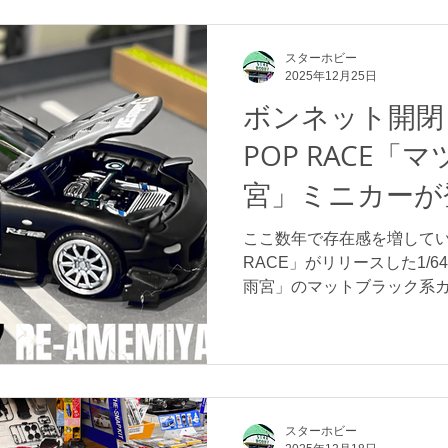
スターホビー
2025年12月25日
ボンネット開閉も
POP RACE「マ
宮」ミニカーが
ここ数年で存在感を増してい
RACE」がリリースした1/64
雨宮」のマットブラック系
た！ こちらは人気チューニン
マツダRX-7をベースにし
現したモデルで、リトラク
開いた状態のスタイルとな
トが開閉ギミック付きで、
されているのが魅力的です！
スターホビー