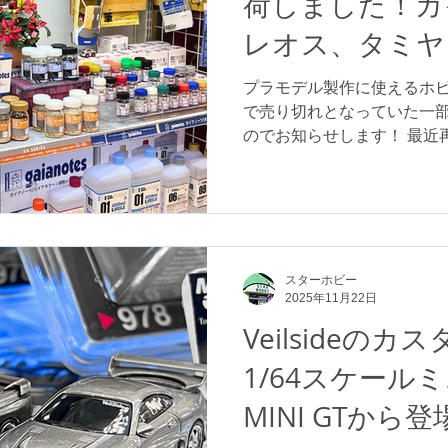
荷しました！ガ
品」「じっくり製作する時間
手軽さで人気のプラモデルと
レオス、タミヤ
組み立ててみましたが、車
ど。
る上、 パーツをパチッとは
プラモデル製作に使えるホ
ット」方式 (イメージとして
で売り切れとなっていた一
で、1時間程度で組み立てる
のでお知らせします！ 最近
の時点で色が付けられてい
通りです↓ ・ガイアノーツ 
ープレミアム、サーフェイサ
ク、ツールウォッシュ、シ
ど。 ・ミネシマ プラモの
ためのガラスヤスリシャープ
ミヤ タミヤセメント(接着剤
スターホビー
2025年11月22日
ンダードセット、モデリングブ
デルクリーニングブラシ静
Veilsideの
パウンド 仕上げ目、マスキ
1/64スケール
オス プレミアムトップコー
ミアムトップコートUVカッ
MINI GTから登
(つや消し)、Mr.レベリング
ーナー改(特大)など。 ※20