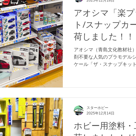
2025年12月18日
ロゴが入っているほか、リ
エンジンのデザインが入っ
アオシマ「楽プ
ールケージがグリーンだっ
ト/スナップカ
れていたりと、写真だと拡大
ひらに載るトミカやホットウ
荷しました！！
えると、かなり細かいですね
日本の自動車文化をイメー
アオシマ（青島文化教材社
グを得意としている部分も
剤不要な人気のプラモデルシリ
用カラー）とは異なるマツダ
ケール「ザ・スナップキット
エアロの「ストリー
ルの「ザ・スナップカー」
た！ ・「楽プラ」は誰でも
トプラモデルシリーズ！ 楽
けのものが多かった自動車
い、簡易的に組み立てるこ
ーズです。 「接着剤が必要
スターホビー
2025年12月14日
初心者にとっては高いハー
化されたことによって 、「
ホビー用塗料・
る方」「お子様へのプレゼ