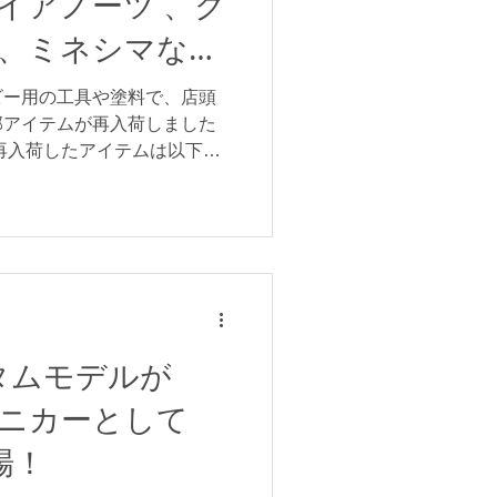
イアノーツ 、ク
が取れない方」 など、その
なっています！ 以前、一台
、ミネシマな
種のラインアップが多く選べ
め込むだけの「スナップフィ
ビー用の工具や塗料で、店頭
はHGガンプラよりも簡単)
部アイテムが再入荷しました
ことが出来て、さらに成型色
再入荷したアイテムは以下の
るので、
EXクリアー、フラットクリア
ーEVOのホワイト、ブラッ
ンナー、ブラシマスターな
ためのガラスヤスリ、プラモの
、プラニッパーなど。 ・タ
)、モデリングブラシHFスタ
ラシHGII 面相筆 極細、モ
電気防止タイプ、タミヤコン
カスタムモデルが
ングテープ2mmなど。 ・クレ
ミニカーとして
ト(つや消し、光沢)、水性プレ
トスムースクリアースプレー
場！
うすめ液(特大)、Mr.ツールクリ
25年12月14日現在の在庫状況