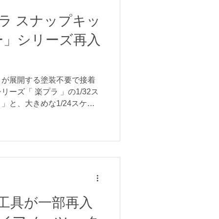
アウインドウにはロータリー
ているのも特徴で、内装のロ
ラ スナップキッ
たり、エンジン内も色分けさ
ー」シリーズ再入
していますが、 実際は手の
ィールくらいの大きさ と考
。 メーカー自体の方向性が
ジしたカスタムやカラーリン
）が展開する塗装不要で接着
あり、派手なリバリー（競技
ーズ「 楽プラ 」の1/32ス
RX-7をベースとしたRE雨宮
」と、大きめな1/24スケー
の一部製品が再入荷しまし
簡単に組み立てられる大ヒッ
プラ は、ベテランモデラー向
のプラモデルの中では珍し
とが出来るプラモデルのシリ
」「塗装が難しい」という、
ドルとなっていた部分が簡略
初めてプラモデルを組み立て
工具が一部再入
ント」「イベントなどの景