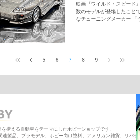
映画『ワイルド・スピード
となっております。 ガイア
数のモデルが登場したこと
入荷後すぐに数点売れてし
なチューニングメーカー 「ヴェイ
ミニカー がMINI GTから
今回ご紹介するのは Veilsi
(R32) 向けに開発したフ
コンプリートスタイル「Veilsi
スープラをベースにした「Veils
5
6
7
8
9
現したモデルで、1990年
シリーズ「コンバット」の
スタイルが細部まで再現され
カやホットウィールと同様
アロパーツやデカール類な
のはさすがMINI GTといっ
産スカイライン GT-R R32 Vei
(Veilside コンバットグレー) 、
舗を構える
自動車をテーマにしたホビーショップです。
ー関連製品、プラモデル、ホビー向け塗料、アメリカン雑貨、リバテ