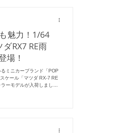
魅力！1/64
ツダRX7 RE雨
登場！
るミニカーブランド「POP
スケール「マツダ RX-7 RE
カラーモデルが入荷しまし
グショップ「 RE雨宮 」の
たカスタムスタイルを忠実に再
タブルヘッドライトが固定で
っていて、フロントボンネッ
内部のエンジン部分まで再現
 また、サイドにはRE雨宮の