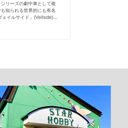
』シリーズの劇中車として複
のEVOブラックなど、一部、
でも知られる世界的にも有名
まったものもや
ルサイド」(Veilside)の
1/64スケールで登場しました！
de が日産スカイラインGT-R
ルエアロボディキットを装着した
de コンバット C-I」と、80
ide コンバット V-II」を再
代に話題となったエアロパーツ
アグレッシブなコンプリート
ているのが特徴です。 トミ
なサイズ感でありながら、エ
ども細部まで表現されている
たところですね。 価格は 「 日
lside コンバット C-I 」
 「 Toyota スープラ Veil
ィーウォーク公式グッズなどを販売しています。