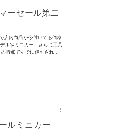
マーセール第二
日まで店内商品が今付いてる価格
モデルやミニカー、さらに工具
今の時点ですでに値引されて
1割引なので、お得にお買い
しれません！...
ケールミニカー