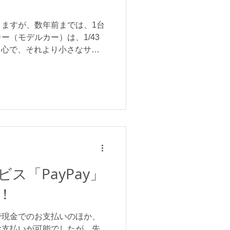
ますが、数年前までは、1台
ー（モデルカー）は、1/43
が中心で、それより小さなサイ
プ的にも車種が少なかった印
成度の高い1/64スケールの
ス「PayPay」
！
で現金でのお支払いのほか、
お支払いが可能でしたが、先