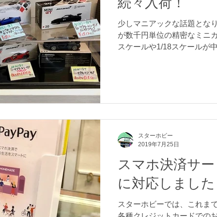
続々入荷！
少しマニアックな話題となり
が数千円単位の精密なミニカ
スケールや1/18スケール
ズだと、あまりラインアッ
象なのですが、ここ最近、完
ミニカーが...
スターホビー
2019年7月25日
スマホ決済サービ
に対応しました
スターホビーでは、これま
各種クレジットカードでの